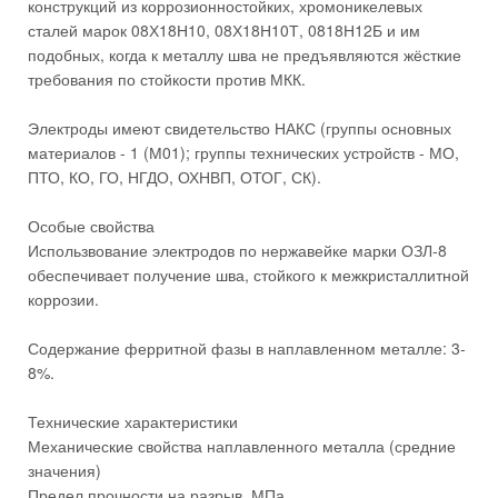
конструкций из коррозионностойких, хромоникелевых
сталей марок 08Х18Н10, 08Х18Н10Т, 0818Н12Б и им
подобных, когда к металлу шва не предъявляются жёсткие
требования по стойкости против МКК.
Электроды имеют свидетельство НАКС (группы основных
материалов - 1 (М01); группы технических устройств - МО,
ПТО, КО, ГО, НГДО, ОХНВП, ОТОГ, СК).
Особые свойства
Использвование электродов по нержавейке марки ОЗЛ-8
обеспечивает получение шва, стойкого к межкристаллитной
коррозии.
Содержание ферритной фазы в наплавленном металле: 3-
8%.
Технические характеристики
Механические свойства наплавленного металла (средние
значения)
Предел прочности на разрыв, МПа