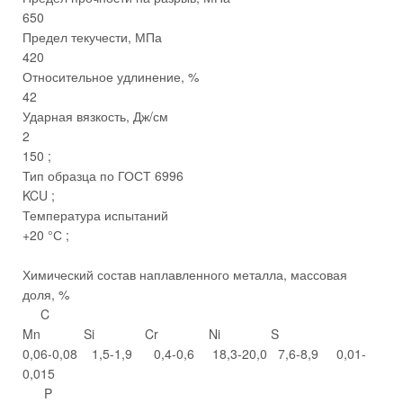
650
Предел текучести, МПа
420
Относительное удлинение, %
42
Ударная вязкость, Дж/см
2
150 ;
Тип образца по ГОСТ 6996
KCU ;
Температура испытаний
+20 °С ;
Химический состав наплавленного металла, массовая
доля, %
C
Mn Si Cr Ni S
0,06-0,08 1,5-1,9 0,4-0,6 18,3-20,0 7,6-8,9 0,01-
0,015
P