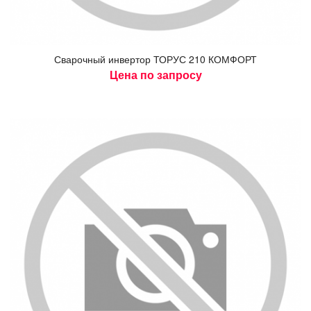
Сва­роч­ный ин­вертор ТО­РУС 210 КОМ­ФОРТ
Цена по запросу