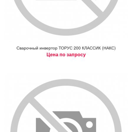
Сва­роч­ный ин­вертор ТО­РУС 200 КЛАС­СИК (НАКС)
Цена по запросу