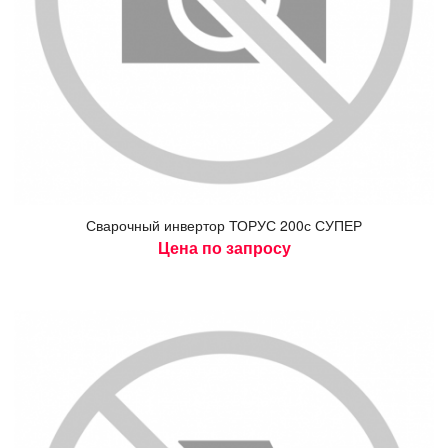
Сва­роч­ный ин­вертор ТО­РУС 200с СУ­ПЕР
Цена по запросу