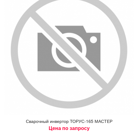
Сва­роч­ный ин­вертор ТО­РУС-165 МАС­ТЕР
Цена по запросу