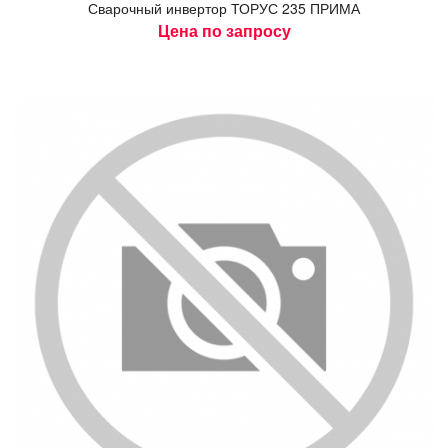
Сва­роч­ный ин­вертор ТО­РУС 235 ПРИ­МА
Цена по запросу