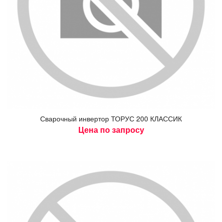
Сва­роч­ный ин­вертор ТО­РУС 200 КЛАС­СИК
Цена по запросу