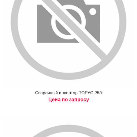
Сва­роч­ный ин­вертор ТО­РУС 255
Цена по запросу