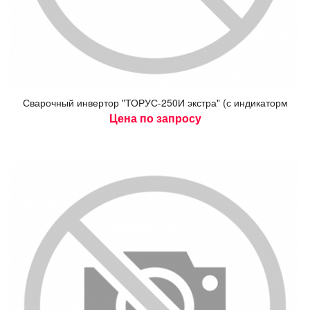
Сва­роч­ный ин­вертор "ТО­РУС-250И экс­тра" (с ин­ди­каторм
Цена по запросу