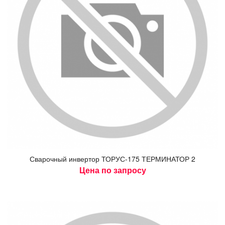
Сва­роч­ный ин­вертор ТО­РУС-175 ТЕР­МИ­НАТОР 2
Цена по запросу