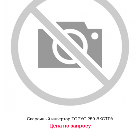
Сва­роч­ный ин­вертор ТО­РУС 250 ЭКС­ТРА
Цена по запросу