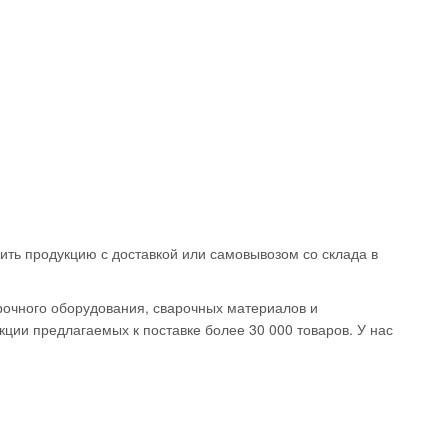
волока
ая ESAB OK
ить продукцию с доставкой или самовывозом со склада в
 0,8мм 5кг
08
руб.
рочного оборудования, сварочных материалов и
ции предлагаемых к поставке более 30 000 товаров. У нас
Окончание:
23:59:59
есь!