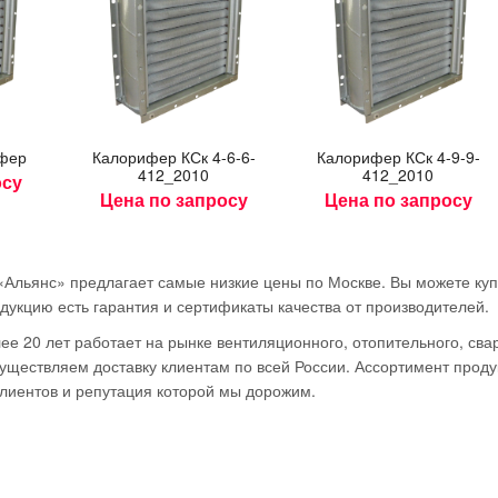
­фер
Ка­лори­фер КСк 4-6-6-
Ка­лори­фер КСк 4-9-9-
412_2010
412_2010
осу
Цена по запросу
Цена по запросу
онолит
Электрод RESTAW
Про
clusive
1010 d=3,2мм (5 кг)
сварочн
«Альянс» предлагает самые низкие цены по Москве. Вы можете куп
H д.
ПРО 51С
765.6
руб.
дукцию есть гарантия и сертификаты качества от производителей.
кг
410.
е 20 лет работает на рынке вентиляционного, отопительного, сва
б.
Начало:
Окончание:
ществляем доставку клиентам по всей России. Ассортимент продук
Начало:
00:00:01
23:59:59
ончание:
лиентов и репутация которой мы дорожим.
00:00:01
23:59:59
Торопитесь!
Торопит
Осталось:
Осталось: