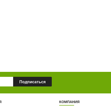
00
10
43
00
ДНЕЙ
ЧАСОВ
МИНУТЫ
43
ДНЕЙ
ЧА
09
ИНУТЫ
09
СЕКУНД
СЕКУНД
Подписаться
Я
КОМПАНИЯ