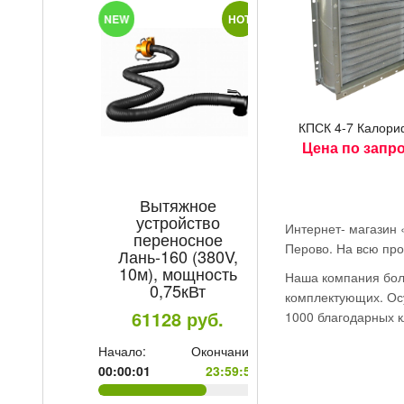
T
NEW
HOT
КПСК 4-7 Ка­лори
Цена по запр
Вытяжное
Электроды М
устройство
Professional/Ex
Интернет- магазин 
переносное
TM MONOLIT
Перово. На всю про
Лань-160 (380V,
4мм уп/5
10м), мощность
Наша компания боле
504.8
ру
е:
0,75кВт
комплектующих. Осу
59
61128
руб.
Начало:
Ок
1000 благодарных к
00:00:01
Начало:
Окончание:
00:00:01
23:59:59
Торопитесь!