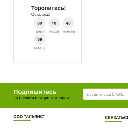
Осталось:
Торопитесь!
00
10
Осталось:
ДНЕЙ
ЧАСОВ
М
00
10
43
09
ДНЕЙ
ЧАСОВ
МИНУТЫ
СЕКУНД
09
СЕКУНД
Подпишитесь
на новости и акции компании
ООО "АЛЬЯНС"
СВЯЗАТЬС