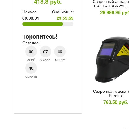
418.8
руб.
Сва­роч­ный ап­па­р
4мм уп/5
САН­ТА САИ-250
504.8
ру
Начало:
Окончание:
29 999.96
руб
00:00:01
23:59:59
Начало:
Ок
00:00:01
е:
Торопитесь!
59
Осталось:
Торопитесь!
00
07
46
Осталось:
ДНЕЙ
ЧАСОВ
МИНУТ
00
07
39
ДНЕЙ
ЧАСОВ
М
СЕКУНД
39
СЕКУНД
Сва­роч­ная мас­ка
Eurolux
760.50
руб.