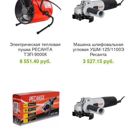
Элек­три­чес­кая теп­ло­вая
Ма­шина шли­фоваль­ная
пуш­ка РЕ­САН­ТА
уг­ло­вая УШМ-125/1100Э
ТЭП-9000К
Ре­сан­та
8 551.40
руб.
3 527.15
руб.
волока
ая ESAB OK
 0,8мм 5кг