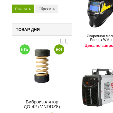
ТОВАР ДНЯ
Сва­роч­ная мас­
Eurolux WM-1
Цена по запр
T
NEW
HOT
Виброизолятор
Электроды М
ДО-42 (MNDDZ8)
Professional/Ex
TM MONOLIT