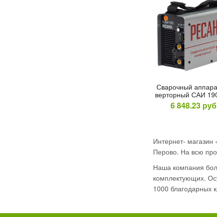
Сва­роч­ный ап­па­р
вертор­ный САИ 19
6 848.23
руб
Интернет- магазин 
Перово. На всю про
Наша компания боле
комплектующих. Осу
1000 благодарных к