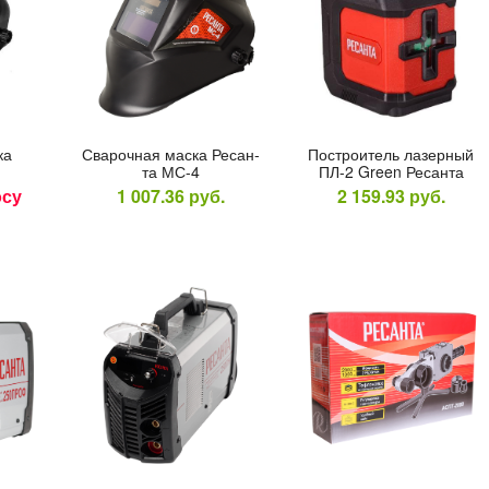
ка
Сва­роч­ная мас­ка Ре­сан­
Пос­тро­итель ла­зер­ный
та МС-4
ПЛ-2 Green Ре­сан­та
осу
1 007.36
руб.
2 159.93
руб.
NEW
онолит
Электроды
Про
clusive
сварочные GOODEL
сварочн
H д.
ЦЛ-11
ПРО 51С