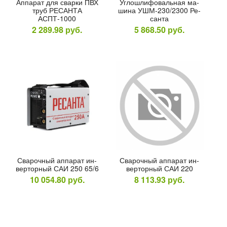
Ап­па­рат для свар­ки ПВХ
Уг­лошли­фоваль­ная ма­
08
руб.
труб РЕ­САН­ТА
шина УШМ-230/2300 Ре­
АСПТ-1000
сан­та
2 289.98
руб.
5 868.50
руб.
Окончание:
23:59:59
есь!
07
46
СОВ
МИНУТ
Сва­роч­ный ап­па­рат ин­
Сва­роч­ный ап­па­рат ин­
вертор­ный САИ 250 65/6
вертор­ный САИ 220
10 054.80
руб.
8 113.93
руб.