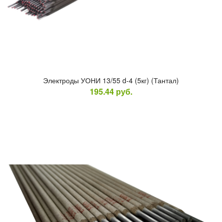
Элек­тро­ды У­ОНИ 13/55 d-4 (5кг) (Тан­тал)
195.44
руб.