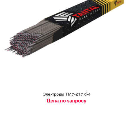
Элек­тро­ды ТМУ-21У d-4
Цена по запросу