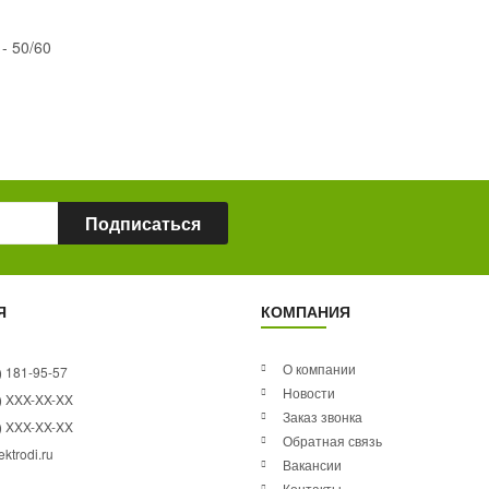
- 50/60
Подписаться
Я
КОМПАНИЯ
О компании
) 181-95-57
Новости
) XXX-XX-XX
Заказ звонка
) XXX-XX-XX
Обратная связь
ktrodi.ru
Вакансии
Контакты