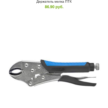
Дер­жа­тель мел­ка ПТК
86.90
руб.