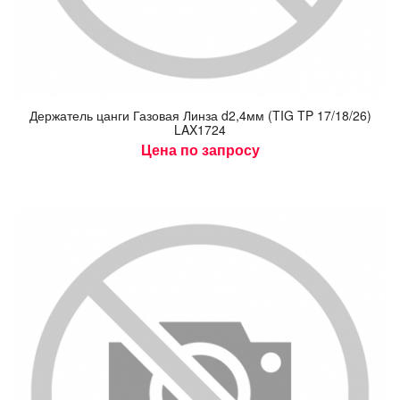
Дер­жа­тель цан­ги Га­зовая Лин­за d2,4мм (TIG TP 17/18/26)
LAX1724
Цена по запросу