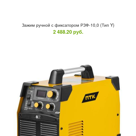
За­жим руч­ной с фик­са­тором РЗФ-10,0 (Тип Y)
2 488.20
руб.