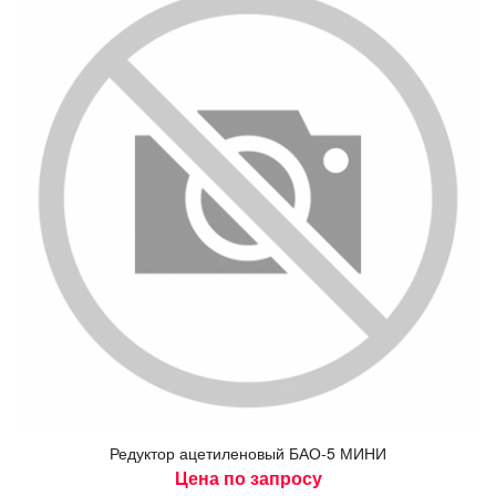
Ре­дук­тор аце­тиле­новый БАО-5 МИ­НИ
Цена по запросу