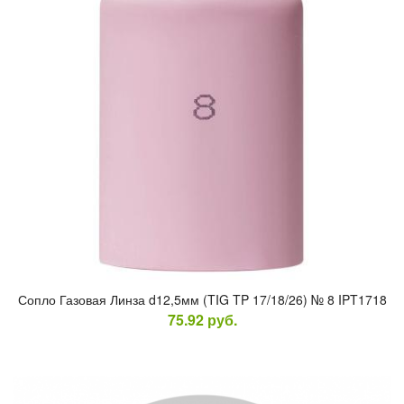
Соп­ло Га­зовая Лин­за d12,5мм (TIG TP 17/18/26) № 8 IPT1718
75.92
руб.