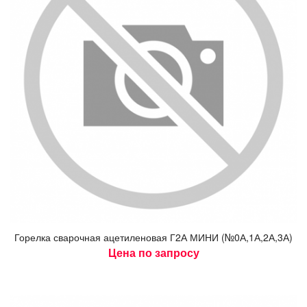
Го­рел­ка сва­роч­ная аце­тиле­новая Г2А МИ­НИ (№0А,1А,2А,3А)
Цена по запросу