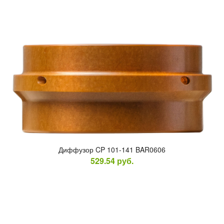
Диф­фу­зор CP 101-141 BAR0606
529.54
руб.