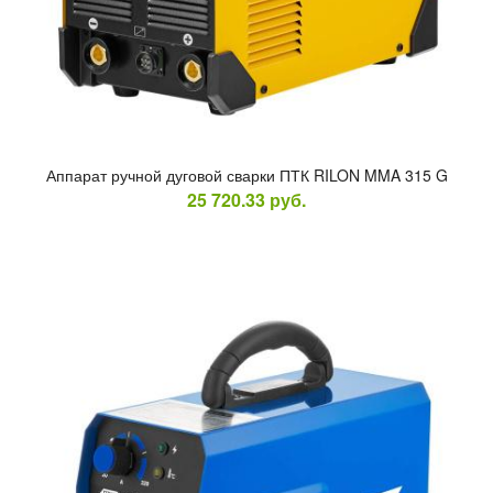
Ап­па­рат руч­ной ду­говой свар­ки ПТК RILON MMA 315 G
25 720.33
руб.