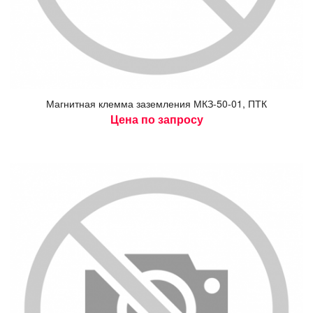
Маг­нитная клем­ма за­зем­ле­ния МКЗ-50-01, ПТК
Цена по запросу