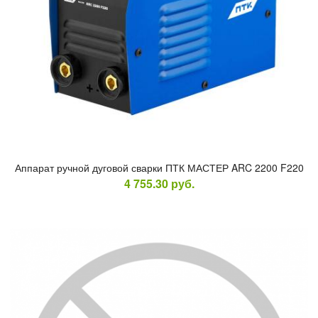
Ап­па­рат руч­ной ду­говой свар­ки ПТК МАС­ТЕР ARC 2200 F220
4 755.30
руб.