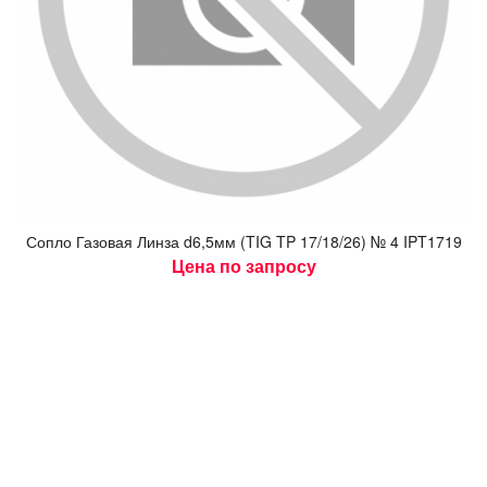
Соп­ло Га­зовая Лин­за d6,5мм (TIG TP 17/18/26) № 4 IPT1719
Цена по запросу