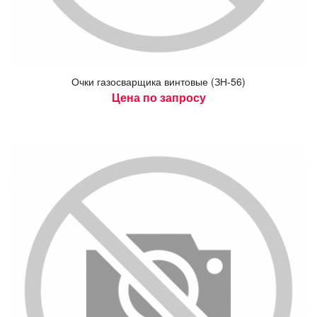
Оч­ки га­зос­варщи­ка вин­то­вые (ЗН-56)
Цена по запросу