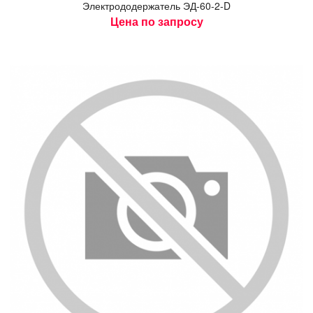
Элек­тро­додер­жа­тель ЭД-60-2-D
Цена по запросу