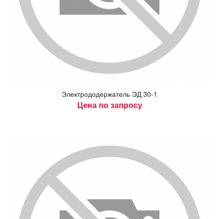
Элек­тро­додер­жа­тель ЭД 30-1
Цена по запросу