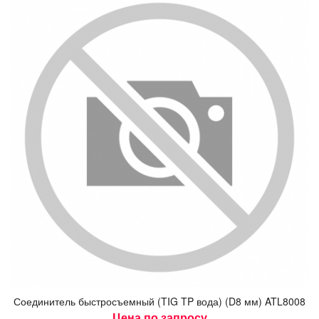
Со­еди­нитель быс­тросъ­ем­ный (TIG TP во­да) (D8 мм) ATL8008
Цена по запросу