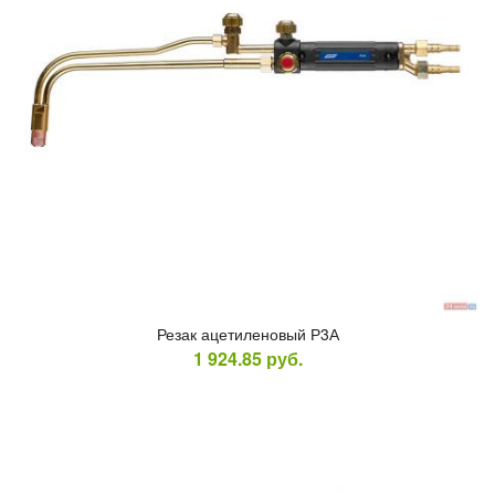
Ре­зак аце­тиле­новый Р3А
1 924.85
руб.