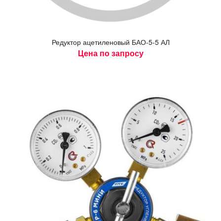
Ре­дук­тор аце­тиле­новый БАО-5-5 АЛ
Цена по запросу