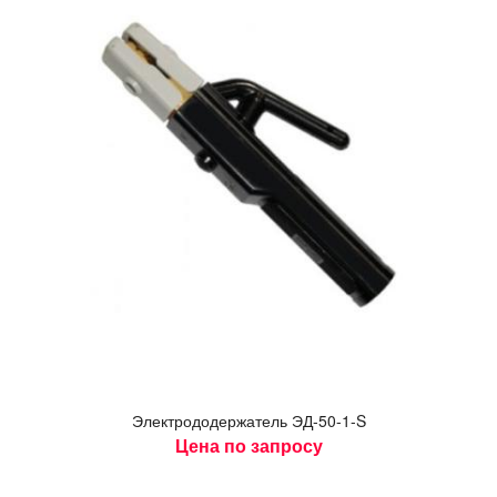
Элек­тро­додер­жа­тель ЭД-50-1-S
Цена по запросу