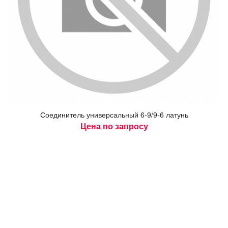
Со­еди­нитель уни­вер­саль­ный 6-9/9-6 ла­тунь
Цена по запросу