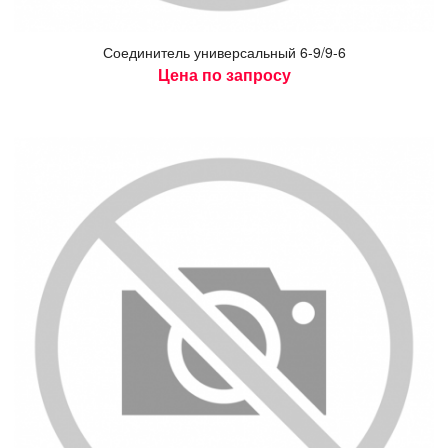
Со­еди­нитель уни­вер­саль­ный 6-9/9-6
Цена по запросу