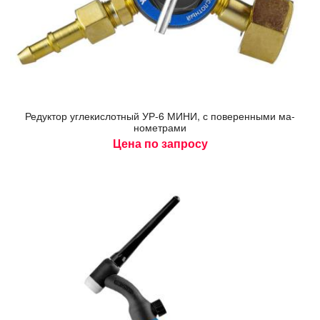
Ре­дук­тор уг­ле­кис­лотный УР-6 МИ­НИ, с по­верен­ны­ми ма­
номет­ра­ми
Цена по запросу