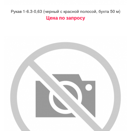
Ру­кав 1-6.3-0,63 (чер­ный с крас­ной по­лосой, бух­та 50 м)
Цена по запросу