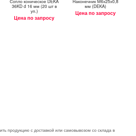
Соп­ло ко­ничес­кое DEKA
На­конеч­ник М6х25х0,8
СОВ
МИНУТЫ
36KD d 16 мм (20 шт в
мм (DEKA)
уп.)
Цена по запросу
Цена по запросу
ить продукцию с доставкой или самовывозом со склада в