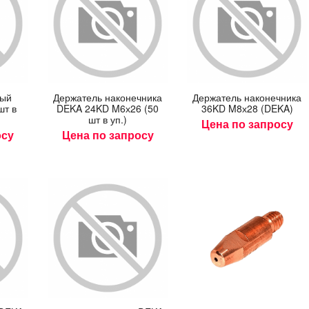
вый
Дер­жа­тель на­конеч­ни­ка
Дер­жа­тель на­конеч­ни­ка
шт в
DEKA 24KD M6х26 (50
36KD M8х28 (DEKA)
шт в уп.)
Цена по запросу
осу
Цена по запросу
онолит
Проволока ER70S-6
Кабель К
clusive
WELDESTAR (D270)
302
H д.
0,8 мм/15 кг
кг
137.87
руб.
Начало:
б.
00:00:01
Начало:
Окончание:
ончание:
00:00:01
23:59:59
23:59:59
Торопит
Осталось:
Торопитесь!
00
Осталось: