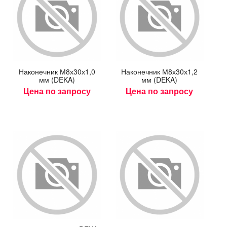
На­конеч­ник М8х30х1,0
На­конеч­ник М8х30х1,2
мм (DEKA)
мм (DEKA)
Цена по запросу
Цена по запросу
Гтп-ХЛ 1х25
.5
руб.
Окончание:
23:59:59
есь!
06
04