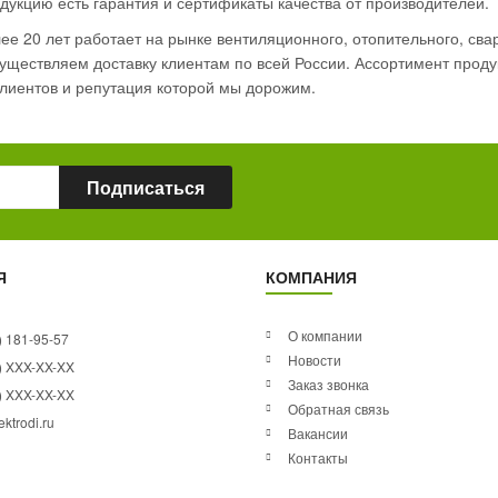
дукцию есть гарантия и сертификаты качества от производителей.
е 20 лет работает на рынке вентиляционного, отопительного, сва
ществляем доставку клиентам по всей России. Ассортимент продук
лиентов и репутация которой мы дорожим.
Подписаться
Я
КОМПАНИЯ
О компании
) 181-95-57
Новости
) XXX-XX-XX
Заказ звонка
) XXX-XX-XX
Обратная связь
ktrodi.ru
Вакансии
Контакты