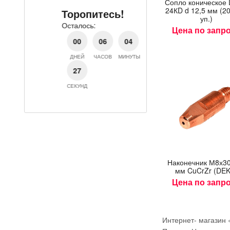
Соп­ло ко­ничес­ко
Осталось:
24КD d 12,5 мм (20
Торопитесь!
уп.)
00
06
Осталось:
Цена по запр
ДНЕЙ
ЧАСОВ
М
00
06
04
27
ДНЕЙ
ЧАСОВ
МИНУТЫ
СЕКУНД
27
СЕКУНД
На­конеч­ник М8х3
мм CuCrZr (DEK
Цена по запр
Интернет- магазин 