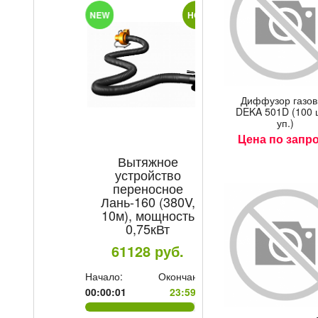
T
NEW
HOT
Диф­фу­зор га­зо
DEKA 501D (100 
уп.)
Цена по запр
Вытяжное
Электроды М
устройство
Professional/Ex
переносное
TM MONOLIT
Лань-160 (380V,
4мм уп/5
10м), мощность
504.8
ру
е:
0,75кВт
59
61128
руб.
Начало:
Ок
00:00:01
Начало:
Окончание:
00:00:01
23:59:59
Торопитесь!