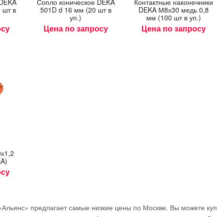
е DEKA
Соп­ло ко­ничес­кое DEKA
Кон­так­тные на­конеч­ни­ки
ДНЕЙ
ЧА
 шт в
501D d 16 мм (20 шт в
DEKA М8х30 медь 0,8
00
06
04
уп.)
мм (100 шт в уп.)
04
27
ДНЕЙ
ЧАСОВ
МИНУТЫ
осу
Цена по запросу
Цена по запросу
ИНУТЫ
СЕКУНД
27
СЕКУНД
0х1,2
A)
осу
«Альянс» предлагает самые низкие цены по Москве. Вы можете куп