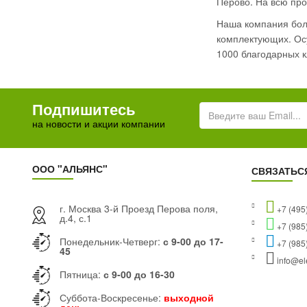
Перово. На всю про
Наша компания боле
комплектующих. Осу
1000 благодарных к
Подпишитесь
на новости и акции компании
ООО "АЛЬЯНС"
СВЯЗАТЬС
г. Москва 3-й Проезд Перова поля,
+7 (495
д.4, с.1
+7 (985
Понедельник-Четверг:
с 9-00 до 17-
+7 (985
45
info@ele
Пятница:
с 9-00 до 16-30
Суббота-Воскресенье:
выходной
день