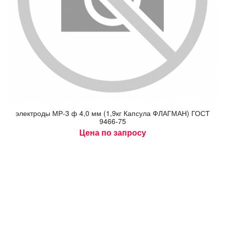
элек­тро­ды МР-3 ф 4,0 мм (1,9кг Кап­су­ла ФЛАГ­МАН) ГОСТ
9466-75
Цена по запросу