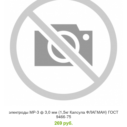
элек­тро­ды МР-3 ф 3,0 мм (1,5кг Кап­су­ла ФЛАГ­МАН) ГОСТ
9466-75
269
руб.