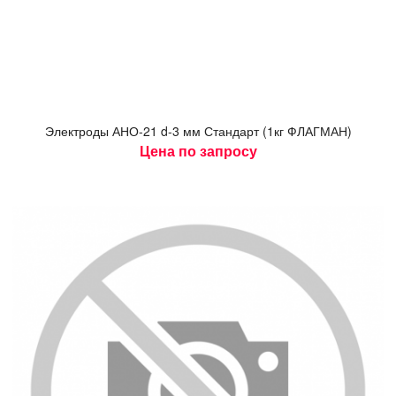
Элек­тро­ды АНО-21 d-3 мм Стан­дарт (1кг ФЛАГ­МАН)
Цена по запросу