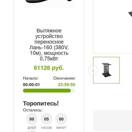
Вытяжное
Электроды М
устройство
Professional/Ex
переносное
TM MONOLIT
Лань-160 (380V,
4мм уп/5
10м), мощность
504.8
ру
е:
0,75кВт
59
61128
руб.
Начало:
Ок
00:00:01
Начало:
Окончание:
00:00:01
23:59:59
Торопитесь!
Осталось:
Торопитесь!
00
05
Осталось:
ДНЕЙ
ЧАСОВ
М
00
05
00
56
ДНЕЙ
ЧАСОВ
МИНУТ