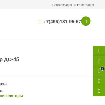
Авторизация
|
Регистрация
+7(495)181-95-57
р ДО-45
1
HOT
тики:
т.
оизоляторы