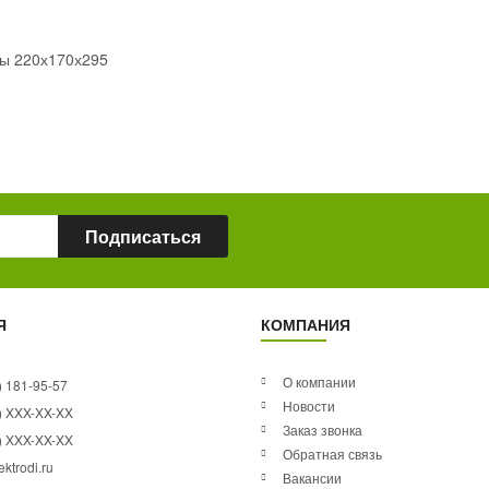
СЕКУНД
ы 220х170х295
Подписаться
Я
КОМПАНИЯ
О компании
) 181-95-57
Новости
) XXX-XX-XX
Заказ звонка
) XXX-XX-XX
Обратная связь
ktrodi.ru
Вакансии