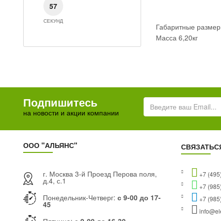
СЕКУНД
56
СЕКУНД
Габаритные размер
Масса 6,20кг
Подпишитесь
на новости и акции компании
ООО "АЛЬЯНС"
СВЯЗАТЬС
г. Москва 3-й Проезд Перова поля,
+7 (495
д.4, с.1
+7 (985
Понедельник-Четверг:
с 9-00 до 17-
+7 (985
45
info@ele