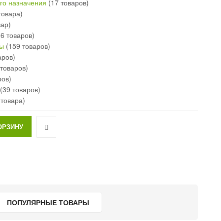
го назначения
(17 товаров)
товара)
вар)
16 товаров)
ны
(159 товаров)
изолятор
аров)
О-38
товаров)
.8
руб.
ров)
я
(39 товаров)
Окончание:
 товара)
23:59:59
есь!
05
00
СОВ
МИНУТ
ПОПУЛЯРНЫЕ ТОВАРЫ